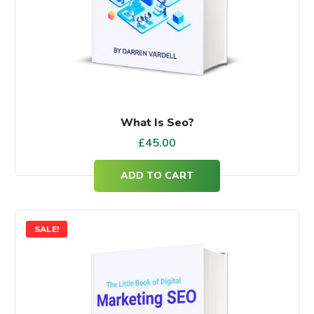
What Is Seo?
£
45.00
ADD TO CART
SALE!