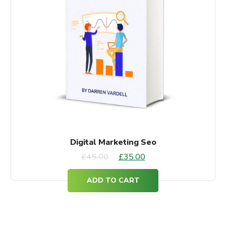
Digital Marketing Seo
Original
Current
£
45.00
£
35.00
price
price
ADD TO CART
was:
is:
£45.00.
£35.00.