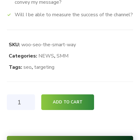
convey my message?
Will I be able to measure the success of the channel?
SKU:
woo-seo-the-smart-way
Categories:
NEWS
,
SMM
Tags:
seo
,
targeting
Seo
ADD TO CART
The
Smart
Way