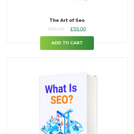
The Art of Seo
Original
Current
£
65.00
£
55.00
price
price
ADD TO CART
was:
is:
£65.00.
£55.00.